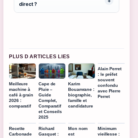
direct ?
PLUS D ARTICLES LIES
Alain Perret
: le préfet
souvent
Meilleure
Cape de
Karim
confondu
machine à
Pluie –
Bouamrane :
avec Pierre
café à grain
Guide
biographie,
Perret
2026 :
Complet,
famille et
comparatif
Comparatif
candidature
et Conseils
2025
Recette
Richard
Mon nom
Minimum
Carbonade
Gasquet :
est
vieillesse :