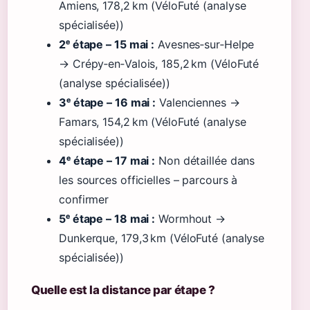
Amiens, 178,2 km (VéloFuté (analyse
spécialisée))
2ᵉ étape – 15 mai :
Avesnes‑sur‑Helpe
→ Crépy‑en‑Valois, 185,2 km (VéloFuté
(analyse spécialisée))
3ᵉ étape – 16 mai :
Valenciennes →
Famars, 154,2 km (VéloFuté (analyse
spécialisée))
4ᵉ étape – 17 mai :
Non détaillée dans
les sources officielles – parcours à
confirmer
5ᵉ étape – 18 mai :
Wormhout →
Dunkerque, 179,3 km (VéloFuté (analyse
spécialisée))
Quelle est la distance par étape ?