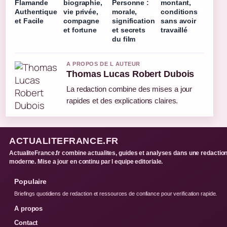
Flamande
biographie,
Personne :
montant,
Authentique
vie privée,
morale,
conditions
et Facile
compagne
signification
sans avoir
et fortune
et secrets
travaillé
du film
A PROPOS DE L AUTEUR
Thomas Lucas Robert Dubois
La redaction combine des mises a jour
rapides et des explications claires.
ACTUALITEFRANCE.FR
ActualiteFrance.fr combine actualites, guides et analyses dans une redactio
moderne. Mise a jour en continu par l equipe editoriale.
Populaire
Briefings quotidiens de redaction et ressources de confiance pour verification rapide.
A propos
Contact