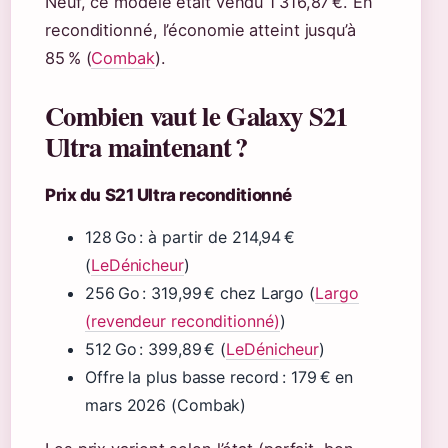
Neuf, ce modèle était vendu 1 316,87 €. En
reconditionné, l’économie atteint jusqu’à
85 % (
Combak
).
Combien vaut le Galaxy S21
Ultra maintenant ?
Prix du S21 Ultra reconditionné
128 Go : à partir de 214,94 €
(
LeDénicheur
)
256 Go : 319,99 € chez Largo (
Largo
(revendeur reconditionné)
)
512 Go : 399,89 € (
LeDénicheur
)
Offre la plus basse record : 179 € en
mars 2026 (Combak)