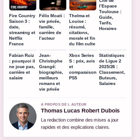
Cité de
l’Espace
Toulouse :
Fire Country
Félix Moati :
Thelma et
Guide,
Saison 3 :
vie privée,
Louise :
Tarifs,
date,
famille,
résumé,
Horaires
streaming et
carrière de
citations,
Netflix
l’acteur
morale et fin
France
du film culte
Fabian Ruiz
Jean-
Xbox Series
Statistiques
: pourquoi il
Christophe
S : prix, avis
de Ligue 2
ne joue pas,
Grangé:
et
2025/26 :
carrière et
biographie,
comparaison
Classement,
salaire
meilleurs
PS5
Buteurs,
romans et
Salaires
vie privée
A PROPOS DE L AUTEUR
Thomas Lucas Robert Dubois
La redaction combine des mises a jour
rapides et des explications claires.