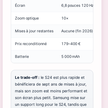
Écran
6,8 pouces 120 Hz
6,
Zoom optique
10×
3
Mises à jour restantes
Aucune (fin 2026)
Ju
Prix reconditionné
179–400 €
en
Batterie
5 000 mAh
4
Le trade‑off :
le S24 est plus rapide et
bénéficiera de sept ans de mises à jour,
mais son zoom est moins performant et
son écran plus petit. Samsung mise sur
un support long pour le S24, tandis que