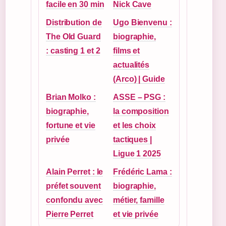
facile en 30 min
Nick Cave
Distribution de
Ugo Bienvenu :
The Old Guard
biographie,
: casting 1 et 2
films et
actualités
(Arco) | Guide
Brian Molko :
ASSE – PSG :
biographie,
la composition
fortune et vie
et les choix
privée
tactiques |
Ligue 1 2025
Alain Perret : le
Frédéric Lama :
préfet souvent
biographie,
confondu avec
métier, famille
Pierre Perret
et vie privée