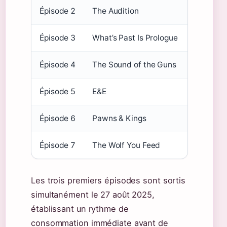
Épisode 2
The Audition
27 août 
Épisode 3
What’s Past Is Prologue
27 août 
Épisode 4
The Sound of the Guns
3 septem
Épisode 5
E&E
10 sept
Épisode 6
Pawns & Kings
17 sept
Épisode 7
The Wolf You Feed
24 sept
Les trois premiers épisodes sont sortis
simultanément le 27 août 2025,
établissant un rythme de
consommation immédiate avant de