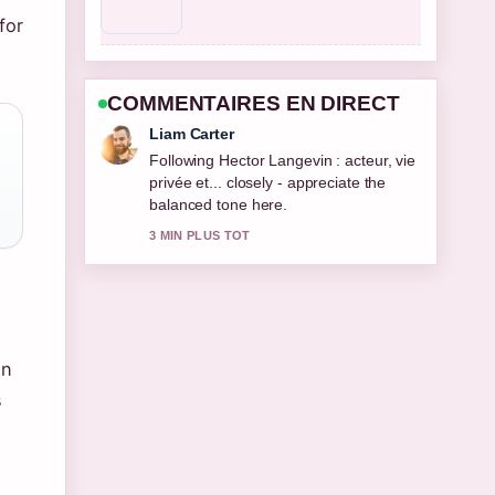
for
COMMENTAIRES EN DIRECT
Maja Eriksson
Useful context on Bell Hooks :
biographie, théorie, citations et....
Please keep this live thread updated.
5 MIN PLUS TOT
on
s