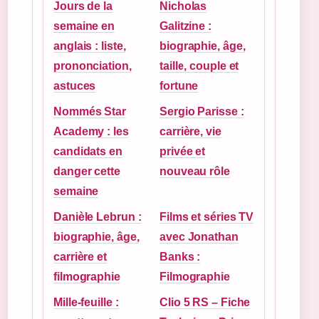
Jours de la
Nicholas
semaine en
Galitzine :
anglais : liste,
biographie, âge,
prononciation,
taille, couple et
astuces
fortune
Nommés Star
Sergio Parisse :
Academy : les
carrière, vie
candidats en
privée et
danger cette
nouveau rôle
semaine
Danièle Lebrun :
Films et séries TV
biographie, âge,
avec Jonathan
carrière et
Banks :
filmographie
Filmographie
Mille-feuille :
Clio 5 RS – Fiche