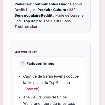
Romans incontournables Fnac :
Captive,
Devil’s Night ·
Produits Cultura :
332 ·
Série populaire Reddit :
Made de Danielle
Lori ·
Top Dolpo :
The Devil’s Sons,
Troublemaker
APERÇU RAPIDE
Faits confirmés
1
Captive de Sarah Rivens occupe
la 1re place du Top Fnac.ch
(
Fnac.ch
)
The Devil’s Sons de Chloé
Wallerand figure dans les tops