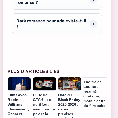
romance ?
Dark romance pour ado existe-t-il
?
PLUS D ARTICLES LIES
Thelma et
Louise :
résumé,
Films avec
Fuite de
Date du
citations,
Robin
GTA 6 : ce
Black Friday
morale et fin
Williams :
qu’il faut
2025-2026 :
du film culte
classement,
savoir sur le
dates
Oscar et
prix et la
précises