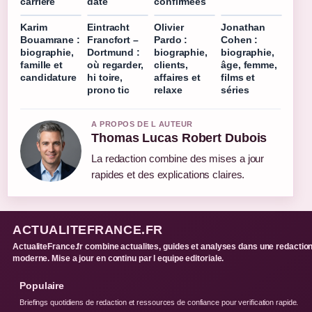
carrière
date
confirmées
Karim
Eintracht
Olivier
Jonathan
Bouamrane :
Francfort –
Pardo :
Cohen :
biographie,
Dortmund :
biographie,
biographie,
famille et
où regarder,
clients,
âge, femme,
candidature
hi toire,
affaires et
films et
prono tic
relaxe
séries
A PROPOS DE L AUTEUR
Thomas Lucas Robert Dubois
La redaction combine des mises a jour
rapides et des explications claires.
ACTUALITEFRANCE.FR
ActualiteFrance.fr combine actualites, guides et analyses dans une redactio
moderne. Mise a jour en continu par l equipe editoriale.
Populaire
Briefings quotidiens de redaction et ressources de confiance pour verification rapide.