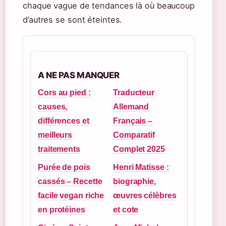
chaque vague de tendances là où beaucoup
d’autres se sont éteintes.
A NE PAS MANQUER
Cors au pied :
Traducteur
causes,
Allemand
différences et
Français –
meilleurs
Comparatif
traitements
Complet 2025
Purée de pois
Henri Matisse :
cassés – Recette
biographie,
facile vegan riche
œuvres célèbres
en protéines
et cote