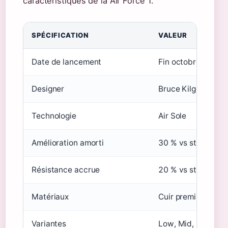
caractéristiques de la Air Force 1.
SPÉCIFICATION
VALEUR
Date de lancement
Fin octobre 1982
Designer
Bruce Kilgore
Technologie
Air Sole
Amélioration amorti
30 % vs standard
Résistance accrue
20 % vs standard
Matériaux
Cuir premium, sem
Variantes
Low, Mid, High-To