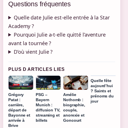
Questions fréquentes
Quelle date Julie est-elle entrée à la Star
Academy ?
Pourquoi Julie a-t-elle quitté l’aventure
avant la tournée ?
D’où vient Julie ?
PLUS D ARTICLES LIES
Quelle fête
aujourd’hui
? Saints et
Grégory
PSG –
Amélie
prénoms du
Patat :
Bayern
Nothomb :
jour
carrière,
Munich :
biographie,
départ de
diffusion TV,
couple,
Bayonne et
streaming et
anorexie et
arrivée à
billets
Goncourt
Brive