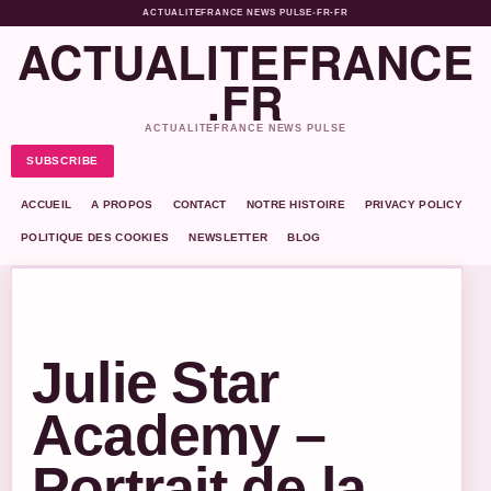
ACTUALITEFRANCE NEWS PULSE
•
FR-FR
ACTUALITEFRANCE
.FR
ACTUALITEFRANCE NEWS PULSE
SUBSCRIBE
ACCUEIL
A PROPOS
CONTACT
NOTRE HISTOIRE
PRIVACY POLICY
POLITIQUE DES COOKIES
NEWSLETTER
BLOG
Julie Star
Academy –
Portrait de la