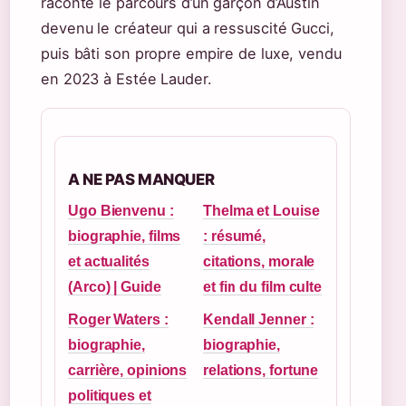
raconte le parcours d’un garçon d’Austin
devenu le créateur qui a ressuscité Gucci,
puis bâti son propre empire de luxe, vendu
en 2023 à Estée Lauder.
A NE PAS MANQUER
Ugo Bienvenu :
Thelma et Louise
biographie, films
: résumé,
et actualités
citations, morale
(Arco) | Guide
et fin du film culte
Roger Waters :
Kendall Jenner :
biographie,
biographie,
carrière, opinions
relations, fortune
politiques et