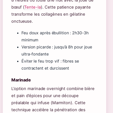
8 heures ou toute une nuit avec la joue de
bœuf (
Tente-la
). Cette patience payante
transforme les collagènes en gélatine
onctueuse.
Feu doux après ébullition : 2h30-3h
minimum
Version picarde : jusqu’à 8h pour joue
ultra-fondante
Éviter le feu trop vif : fibres se
contractent et durcissent
Marinade
L’option marinade overnight combine bière
et pain d’épices pour une découpe
préalable qui infuse (Marmiton). Cette
technique accélère la pénétration des