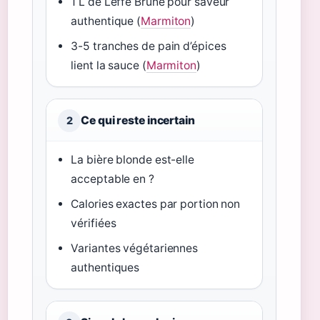
1 L de Leffe Brune pour saveur
authentique (
Marmiton
)
3-5 tranches de pain d’épices
lient la sauce (
Marmiton
)
Ce qui reste incertain
2
La bière blonde est-elle
acceptable en ?
Calories exactes par portion non
vérifiées
Variantes végétariennes
authentiques