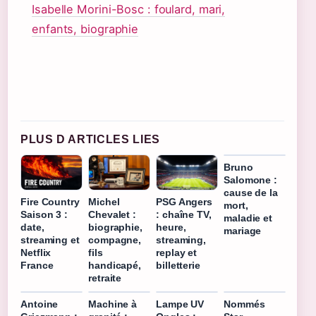
Isabelle Morini-Bosc : foulard, mari,
enfants, biographie
PLUS D ARTICLES LIES
Bruno
Salomone :
cause de la
Fire Country
Michel
PSG Angers
mort,
Saison 3 :
Chevalet :
: chaîne TV,
maladie et
date,
biographie,
heure,
mariage
streaming et
compagne,
streaming,
Netflix
fils
replay et
France
handicapé,
billetterie
retraite
Antoine
Machine à
Lampe UV
Nommés