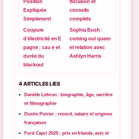
Position
floraison et
Expliquée
conseils
Simplement
complets
Coupure
Sophia Bush :
d’électricité en E
coming out queer
pagne : cau e et
et relation avec
durée du
Ashlyn Harris
blackout
4 ARTICLES LIES
Danièle Lebrun : biographie, âge, carrière
et filmographie
Dustin Poirier : record, salaire et origines
françaises
Ford Capri 2025 : prix en Irlande, avis et