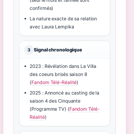
(seul le mois et l’année sont
confirmés)
La nature exacte de sa relation
avec Laura Lempika
Signal chronologique
3
2023 : Révélation dans La Villa
des coeurs brisés saison 8
(
Fandom Télé-Réalité
)
2025 : Annoncé au casting de la
saison 4 des Cinquante
(Programme TV) (
Fandom Télé-
Réalité
)