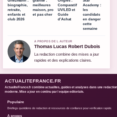
Griezmann :
granité :
Ongles :
Star
biographie,
meilleures
Comparatif
Academy :
retraite,
maison, pro
UV/LED et
les
enfants et
et pas cher
Guide
candidats
club 2026
d’Achat
en danger
cette
semaine
A PROPOS DE L AUTEUR
Thomas Lucas Robert Dubois
La redaction combine des mises a jour
rapides et des explications claires.
ACTUALITEFRANCE.FR
ActualiteFrance.fr combine actualites, guides et analyses dans une redactio
moderne. Mise a jour en continu par l equipe editoriale.
Populaire
Briefings quotidiens de redaction et ressources de confiance pour verification rapide.
A propos