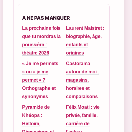
A NE PAS MANQUER
La prochaine fois
Laurent Maistret :
que tu mordras la
biographie, âge,
poussière :
enfants et
théâtre 2026
origines
« Je me permets
Castorama
» ou « je me
autour de moi :
permet » ?
magasins,
Orthographe et
horaires et
synonymes
comparaisons
Pyramide de
Félix Moati : vie
Khéops :
privée, famille,
Histoire,
carrière de
Dimensions et
l’acteur