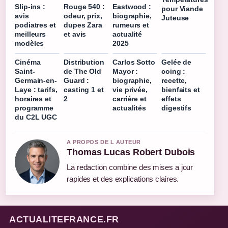
Slip-ins :
Rouge 540 :
Eastwood :
pour Viande
avis
odeur, prix,
biographie,
Juteuse
podiatres et
dupes Zara
rumeurs et
meilleurs
et avis
actualité
modèles
2025
Cinéma
Distribution
Carlos Sotto
Gelée de
Saint-
de The Old
Mayor :
coing :
Germain-en-
Guard :
biographie,
recette,
Laye : tarifs,
casting 1 et
vie privée,
bienfaits et
horaires et
2
carrière et
effets
programme
actualités
digestifs
du C2L UGC
A PROPOS DE L AUTEUR
Thomas Lucas Robert Dubois
La redaction combine des mises a jour
rapides et des explications claires.
ACTUALITEFRANCE.FR