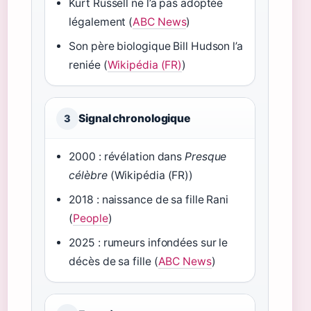
Kurt Russell ne l’a pas adoptée
légalement (
ABC News
)
Son père biologique Bill Hudson l’a
reniée (
Wikipédia (FR)
)
Signal chronologique
3
2000 : révélation dans
Presque
célèbre
(Wikipédia (FR))
2018 : naissance de sa fille Rani
(
People
)
2025 : rumeurs infondées sur le
décès de sa fille (
ABC News
)