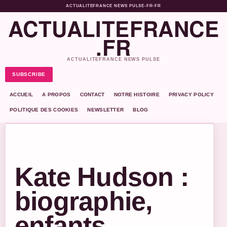
ACTUALITEFRANCE NEWS PULSE
•
FR-FR
ACTUALITEFRANCE
.FR
ACTUALITEFRANCE NEWS PULSE
SUBSCRIBE
ACCUEIL
A PROPOS
CONTACT
NOTRE HISTOIRE
PRIVACY POLICY
POLITIQUE DES COOKIES
NEWSLETTER
BLOG
Kate Hudson :
biographie,
enfants,