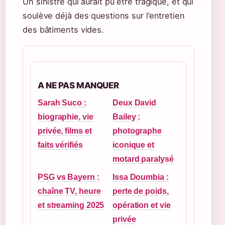
Un sinistre qui aurait pu être tragique, et qui
soulève déjà des questions sur l’entretien
des bâtiments vides.
A NE PAS MANQUER
Sarah Suco :
Deux David
biographie, vie
Bailey :
privée, films et
photographe
faits vérifiés
iconique et
motard paralysé
PSG vs Bayern :
Issa Doumbia :
chaîne TV, heure
perte de poids,
et streaming 2025
opération et vie
privée