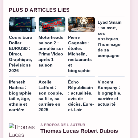
PLUS D ARTICLES LIES
Lyad Smain
: sa mort,
ses
Cours Euro
Motorheads
Pierre
obsèques,
Dollar
saison 2 :
Gagnaire :
l’hommage
EUR/USD :
annulée sur
étoiles
de sa
Direct,
Prime Video
Michelin,
compagne
Graphique,
après 1
restaurants
Prévisions
saison
et
2026
biographie
Ilfenesh
Axelle
Écho
Vincent
Hadera :
Laffont :
Républicain
Kompany :
biographie,
son couple,
: actualités,
biographie,
taille, âge,
sa fille, sa
avis de
carrière et
ethnie et
carrière en
décès, Eure-
actualité
carrière
2025
et-Loir
A PROPOS DE L AUTEUR
Thomas Lucas Robert Dubois