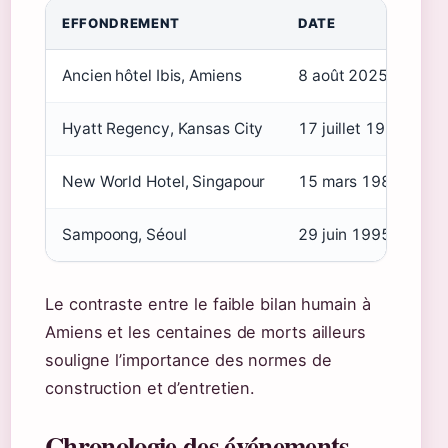
EFFONDREMENT
DATE
V
Ancien hôtel Ibis, Amiens
8 août 2025
0
Hyatt Regency, Kansas City
17 juillet 1981
1
New World Hotel, Singapour
15 mars 1986
3
Sampoong, Séoul
29 juin 1995
5
Le contraste entre le faible bilan humain à
Amiens et les centaines de morts ailleurs
souligne l’importance des normes de
construction et d’entretien.
Chronologie des événements