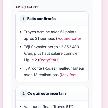
APERÇU RAPIDE
Faits confirmés
1
Troyes domine avec 61 points
après 31 journées (
Footmercato
)
Téji Savanier perçoit 2 352 480
€/an, plus haut salaire connu en
Ligue 2 (
FootyStats
)
T. Arconte (Rodez) meilleur buteur
avec 13 réalisations (
Maxifoot
)
Ce qui reste incertain
2
Vainqueur final : Troyes 51%,