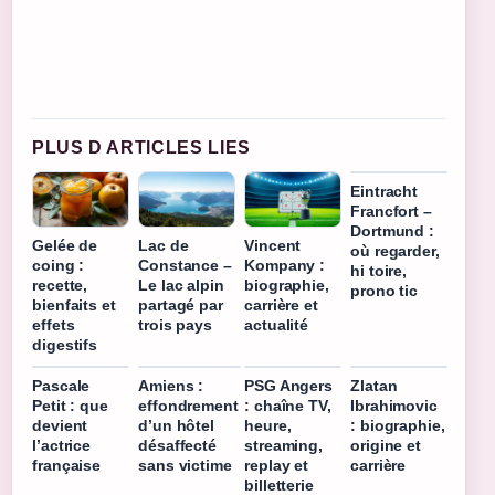
PLUS D ARTICLES LIES
Eintracht
Francfort –
Dortmund :
Gelée de
Lac de
Vincent
où regarder,
coing :
Constance –
Kompany :
hi toire,
recette,
Le lac alpin
biographie,
prono tic
bienfaits et
partagé par
carrière et
effets
trois pays
actualité
digestifs
Pascale
Amiens :
PSG Angers
Zlatan
Petit : que
effondrement
: chaîne TV,
Ibrahimovic
devient
d’un hôtel
heure,
: biographie,
l’actrice
désaffecté
streaming,
origine et
française
sans victime
replay et
carrière
billetterie