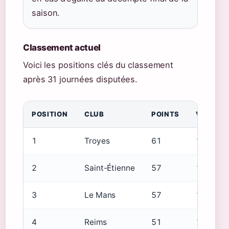
saison.
Classement actuel
Voici les positions clés du classement
après 31 journées disputées.
POSITION
CLUB
POINTS
V-N-D
1
Troyes
61
18-7-6
2
Saint-Étienne
57
17-6-8
3
Le Mans
57
15-12-4
4
Reims
51
13-12-6