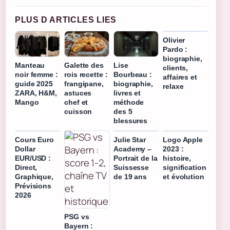
PLUS D ARTICLES LIES
Olivier
Pardo :
biographie,
Manteau
Galette des
Lise
clients,
noir femme :
rois recette :
Bourbeau :
affaires et
guide 2025
frangipane,
biographie,
relaxe
ZARA, H&M,
astuces
livres et
Mango
chef et
méthode
cuisson
des 5
blessures
Cours Euro
Julie Star
Logo Apple
Dollar
Academy –
2023 :
EUR/USD :
Portrait de la
histoire,
Direct,
Suissesse
signification
Graphique,
de 19 ans
et évolution
Prévisions
2026
PSG vs
Bayern :