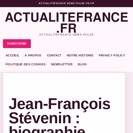
ACTUALITEFRANCE NEWS PULSE
•
FR-FR
ACTUALITEFRANCE
.FR
ACTUALITEFRANCE NEWS PULSE
SUBSCRIBE
ACCUEIL
A PROPOS
CONTACT
NOTRE HISTOIRE
PRIVACY POLICY
POLITIQUE DES COOKIES
NEWSLETTER
BLOG
Jean-François
Stévenin :
biographie,