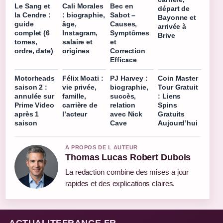
Le Sang et
Cali Morales
Bec en
départ de
la Cendre :
: biographie,
Sabot –
Bayonne et
guide
âge,
Causes,
arrivée à
complet (6
Instagram,
Symptômes
Brive
tomes,
salaire et
et
ordre, date)
origines
Correction
Efficace
Motorheads
Félix Moati :
PJ Harvey :
Coin Master
saison 2 :
vie privée,
biographie,
Tour Gratuit
annulée sur
famille,
succès,
: Liens
Prime Video
carrière de
relation
Spins
après 1
l’acteur
avec Nick
Gratuits
saison
Cave
Aujourd’hui
A PROPOS DE L AUTEUR
Thomas Lucas Robert Dubois
La redaction combine des mises a jour
rapides et des explications claires.