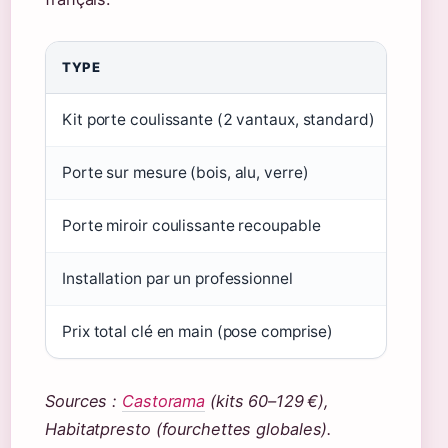
TYPE
PRIX
Kit porte coulissante (2 vantaux, standard)
60–1
Porte sur mesure (bois, alu, verre)
200–6
Porte miroir coulissante recoupable
150–
Installation par un professionnel
100–
Prix total clé en main (pose comprise)
250–
Sources :
Castorama
(kits 60–129 €),
Habitatpresto (fourchettes globales).