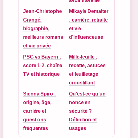
avoir travaillé
Jean-Christophe
Mikayla Demaiter
Grangé:
: carrière, retraite
biographie,
et vie
meilleurs romans
d’influenceuse
et vie privée
PSG vs Bayern :
Mille-feuille :
score 1-2, chaîne
recette, astuces
TV et historique
et feuilletage
croustillant
Sienna Spiro :
Qu’est-ce qu’un
origine, âge,
nonce en
carrière et
sécurité ?
questions
Définition et
fréquentes
usages